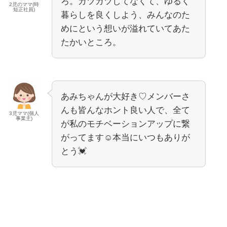
ろ。ガツガツしてなくて、ゆるく
2児のママ(時
短正社員)
暮らしを良くしよう、みんなのた
めにという想いが溢れていてあた
たかいところ。
あみちゃんが大好き♡メンバーさ
んも皆んなホント良い人で、全て
3児ママ(個人
事業主)
が私のモチベーションアップに繋
がってます☺️本当にいつもありが
とう💓